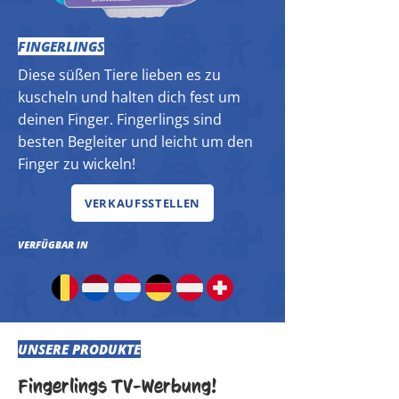
FINGERLINGS
Diese süßen Tiere lieben es zu
kuscheln und halten dich fest um
deinen Finger. Fingerlings sind
besten Begleiter und leicht um den
Finger zu wickeln!
VERKAUFSSTELLEN
VERFÜGBAR IN
UNSERE PRODUKTE
Fingerlings TV-Werbung!