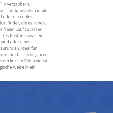
Flip verzaubern.
ch im Handumdrehen in ein
d oder ein cooles
ür Kinder, die es lieben,
e freien Lauf zu lassen.
ettes Kostüm sowie ein
rband oder einen
zurunden. Ideal für
von fünf bis sechs Jahren.
serem kurzen Video siehst
gische Weise in ein