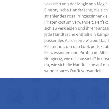
Lass dich von der Magie von Magic 
Eine stylische Handtasche, die si
strahlendes rosa Prinzessinnenklei
Piratenkostüm verwandelt. Perfekt f
sich zu verkleiden und ihrer Fantasi
Jede Handtasche enthält ein kompl
passendes Accessoire wie ein Haa
Piratenhut, um den Look perfekt ab
Prinzessinnen und Piraten im Alter 
Neugierig, wie das aussieht? In un
du, wie sich die Handtasche auf ma
wunderbares Outfit verwandelt.