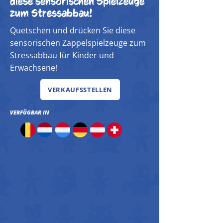
diese sensorischen Spielzeuge
zum Stressabbau!
Quetschen und drücken Sie diese
sensorischen Zappelspielzeuge zum
Stressabbau für Kinder und
Erwachsene!
VERKAUFSSTELLEN
VERFÜGBAR IN