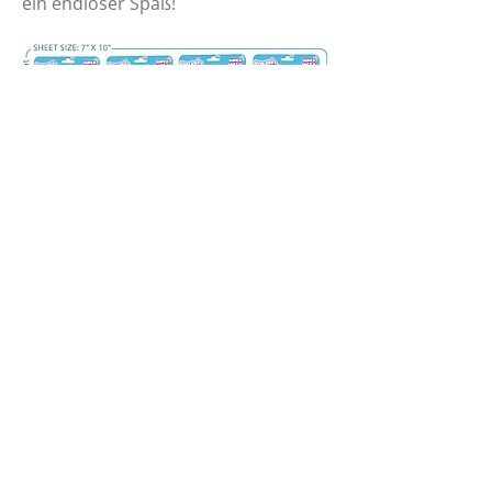
ein endloser Spaß!
KONTAKT
questions@bot-i.com