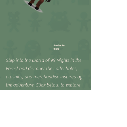
Survive the
Night
Step into the world of 99 Nights in the
Forest and discover the collectibles,
plushies, and merchandise inspired by
the adventure. Click below to explore
the collection.