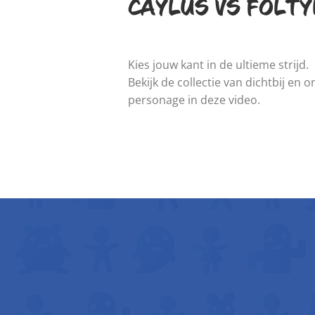
CAYLUS VS FOLTYN
Kies jouw kant in de ultieme strijd.
Bekijk de collectie van dichtbij en 
personage in deze video.