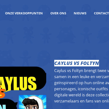
ONZE VERKOOPPUNTEN
OVER ONS
NIEUWS
CONTACT
CAYLUS VS FOLTYN
Caylus vs Foltyn brengt twee 
samen in een leuke en verzam
geïnspireerd op hun online a
personages, iconische outfit
digitale wereld is deze collec
verzamelaars en fans van onl