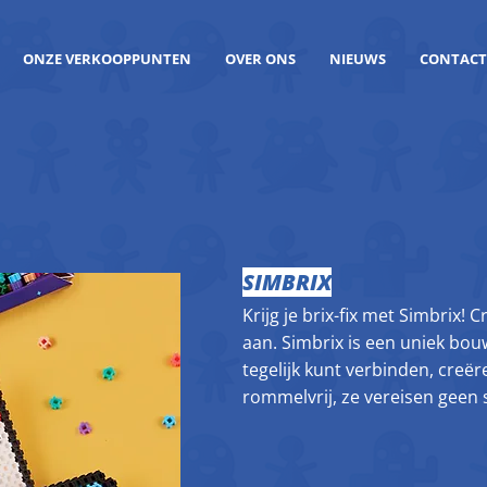
ONZE VERKOOPPUNTEN
OVER ONS
NIEUWS
CONTACT
SIMBRIX
Krijg je brix-fix met Simbrix! 
aan. Simbrix is een uniek bo
tegelijk kunt verbinden, creër
rommelvrij, ze vereisen geen s