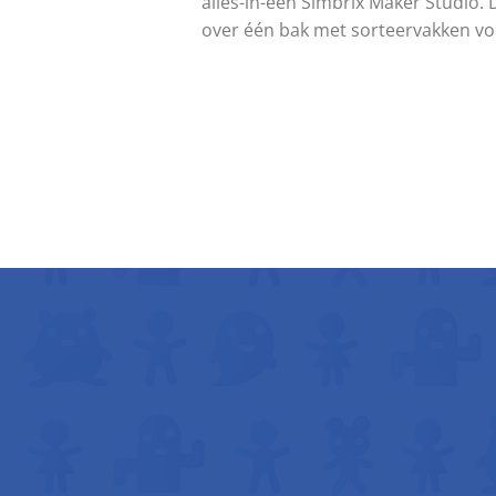
alles-in-één Simbrix Maker Studio.
over één bak met sorteervakken vo