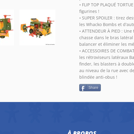
• FLIP TOP PLAQUÉ TORTUE :
figurines !
• SUPER SPOILER : tirez des
les Whacko Bombs et d'autr
• ATTENDEUR À PIED : Une t
chasse dans le bras latéral 
balancer et éliminer les mé
• ACCESSOIRES DE COMBAT : 
les rétroviseurs latéraux Ba
finder, les blasters à dou
au niveau de la rue avec d
blindée anti-obus !
Share
À PROPOS