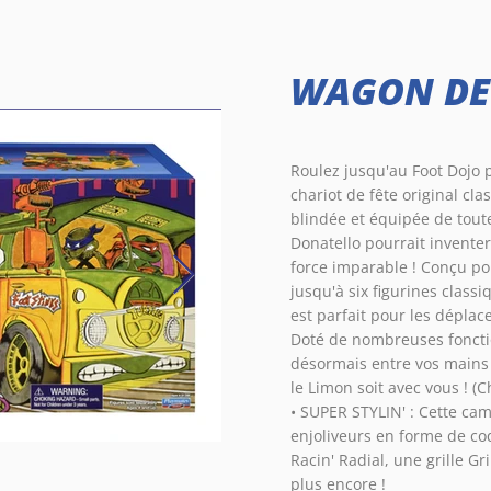
WAGON DE 
Roulez jusqu'au Foot Dojo 
chariot de fête original cl
blindée et équipée de tout
Donatello pourrait inventer
force imparable ! Conçu po
jusqu'à six figurines class
est parfait pour les déplac
Doté de nombreuses fonctio
désormais entre vos mains d
le Limon soit avec vous ! (C
• SUPER STYLIN' : Cette cam
enjoliveurs en forme de coq
Racin' Radial, une grille Gr
plus encore !