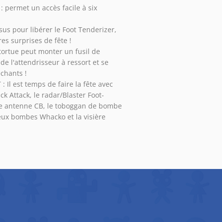
 permet un accès facile à six
sus pour libérer le Foot Tenderizer,
es surprises de fête !
ortue peut monter un fusil de
de l'attendrisseur à ressort et se
chants !
Il est temps de faire la fête avec
ck Attack, le radar/Blaster Foot-
ble antenne CB, le toboggan de bombe
eux bombes Whacko et la visière