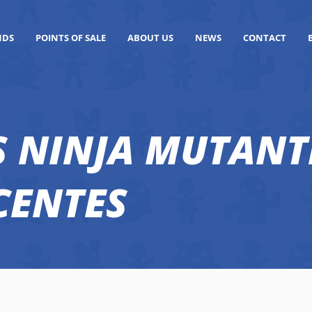
NDS
POINTS OF SALE
ABOUT US
NEWS
CONTACT
S NINJA MUTANT
CENTES